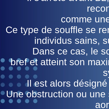
reco
comme une e
Ce type de souffle se r
individus sains, s
Dans ce cas, le s
bref et atteint son max
s
Il est alors désign
Une obstruction ou une s
aor